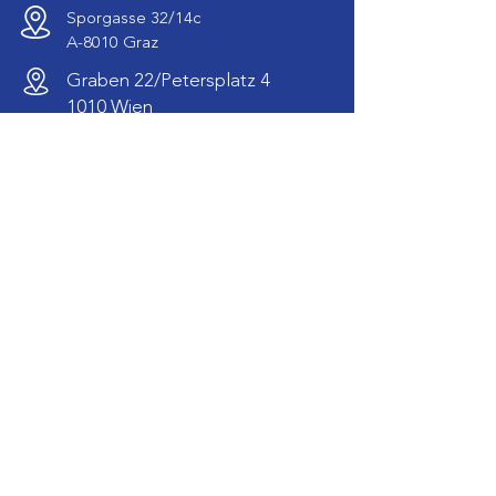
Sporgasse 32/14c
A-8010 Graz
Graben 22/Petersplatz 4
1010 Wien
+43 316 695 795
info@ekv-europe.com
Öffnungszeiten:
Mo-Do: 09:00-16:00
Fr:
09:00-13:00
Bankverbindung
Steiermärkische Bank und Sparkassen AG
Europäischer
Konsumenten(schutz)verein
IBAN: AT94
2081 5000 4575 8000
BIC: STSPAT2GXXX
Impressum
Statuten
Datenschutz