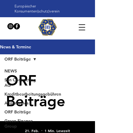
Europäischer
Konsumenten(schutz)verein
News & Termine
ORF Beiträge
NEWS
ORF
Sun Contracting
AG
Kreditbearbeitungsgebühren
Beiträge
Allgemeines
ORF Beiträge
Green Finance
Group
21. Feb.
1 Min. Lesezeit