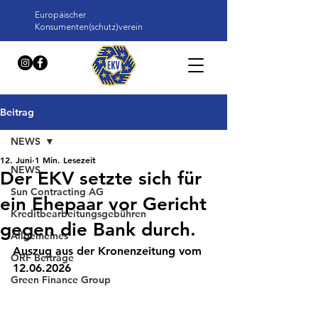
Europäischer
Konsumenten(schutz)verein
Beitrag
NEWS
12. Juni
1 Min. Lesezeit
NEWS
Der EKV setzte sich für
Sun Contracting AG
ein Ehepaar vor Gericht
Kreditbearbeitungsgebühren
gegen die Bank durch.
Allgemeines
Auszug aus der Kronenzeitung vom 
ORF Beiträge
12.06.2026
Green Finance Group