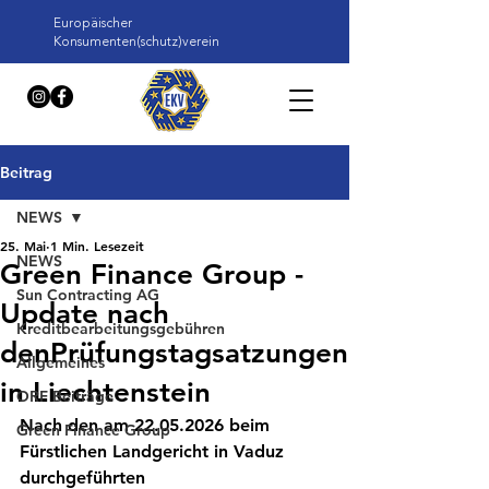
Europäischer
Konsumenten(schutz)verein
Beitrag
NEWS
25. Mai
1 Min. Lesezeit
NEWS
Green Finance Group -
Sun Contracting AG
Update nach
Kreditbearbeitungsgebühren
denPrüfungstagsatzungen
Allgemeines
in Liechtenstein
ORF Beiträge
Nach den am 22.05.2026 beim 
Green Finance Group
Fürstlichen Landgericht in Vaduz 
durchgeführten