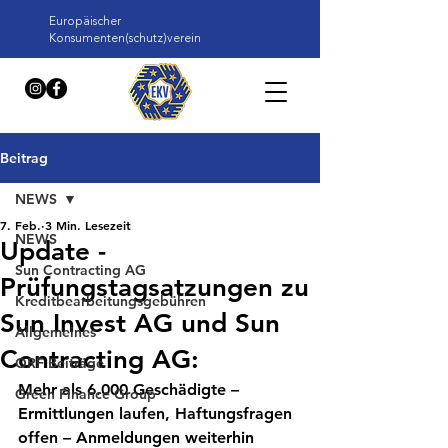
Europäischer
Konsumenten(schutz)verein
Beitrag
NEWS
7. Feb.
3 Min. Lesezeit
NEWS
Update -
Sun Contracting AG
Prüfungstagsatzungen zu
Kreditbearbeitungsgebühren
Sun Invest AG und Sun
Allgemeines
Contracting AG:
ORF Beiträge
Mehr als 6.000 Geschädigte – 
Green Finance Group
Ermittlungen laufen, Haftungsfragen 
offen – Anmeldungen weiterhin 