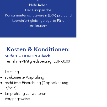
Hilfe holen
Der Europäische
Konsumentenschutzverein (EKV) prüft und
koordiniert gleich gelagerte Fälle
strukturiert.
Kosten & Konditionen:
Stufe 1 – EKV-ORF-Check
Teilnahme-/Mitgliedsbeitrag: EUR 60,00
Leistung:
strukturierte Vorprüfung
rechtliche Einordnung (Doppelzahlung
ja/nein)
Empfehlung zur weiteren
Vorgangsweise