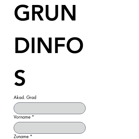
GRUN
DINFO
S
Akad. Grad
Vorname
*
Zuname
*