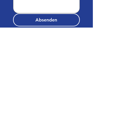
Absenden
Sporgasse 32/14c
A-8010 Graz
Graben 22/Petersplatz 4
1010 Wien
+43 316 695 795
info@ekv-europe.com
Öffnungszeiten:
Mo-Do: 09:00-16:00
Fr:
09:00-13:00