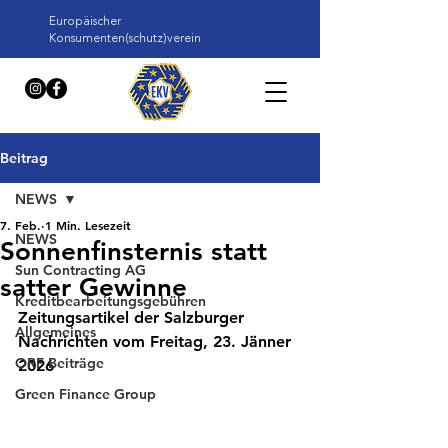
Europäischer
Konsumenten(schutz)verein
Beitrag
NEWS
7. Feb.
1 Min. Lesezeit
NEWS
Sonnenfinsternis statt
Sun Contracting AG
satter Gewinne
Kreditbearbeitungsgebühren
Zeitungsartikel der Salzburger 
Allgemeines
Nachrichten vom Freitag, 23. Jänner 
ORF Beiträge
2026
Green Finance Group