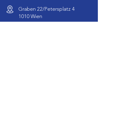
Graben 22/Petersplatz 4
1010 Wien
+43 316 695 795
info@ekv-europe.com
Öffnungszeiten:
Mo-Do: 09:00-16:00
Fr:
09:00-13:00
Bankverbindung
Steiermärkische Bank und Sparkassen AG
Europäischer
Konsumenten(schutz)verein
IBAN: AT94
2081 5000 4575 8000
BIC: STSPAT2GXXX
Impressum
Statuten
Datenschutz
Barrierefreiheit