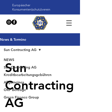
Europäischer
Konsumenten(schutz)verein
News & Termine
Sun Contracting AG
NEWS
Sun
Sun Contracting AG
Kreditbearbeitungsgebühren
Contracting
Allgemeines
ORF Beiträge
Green Finance Group
AG